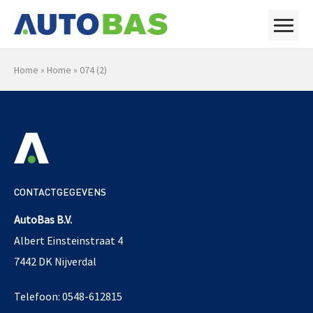
Home
»
Home
»
074 (2)
CONTACTGEGEVENS
AutoBas B.V.
Albert Einsteinstraat 4
7442 DK Nijverdal
Telefoon: 0548-612815