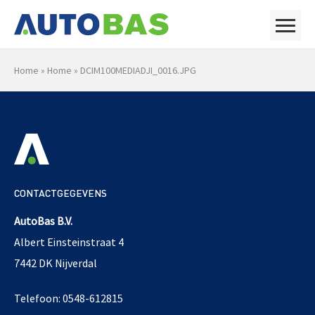
Home
»
Home
»
DCIM100MEDIADJI_0016.JPG
CONTACTGEGEVENS
AutoBas B.V.
Albert Einsteinstraat 4
7442 DK Nijverdal
Telefoon: 0548-612815