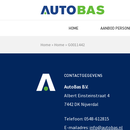
HOME
AANBOD PERSON
Home
»
Home
»
G0011442
CONTACTGEGEVENS
AutoBas B.V.
Albert Einsteinstraat 4
7442 DK Nijverdal
Telefoon: 0548-612815
E-mailadres:
info@autobas.nl