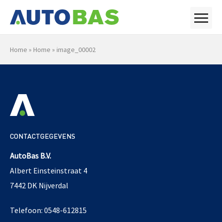
Home
»
Home
»
image_00002
CONTACTGEGEVENS
AutoBas B.V.
Albert Einsteinstraat 4
7442 DK Nijverdal
Telefoon: 0548-612815