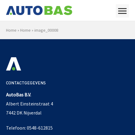
Home
»
Home
»
image_00008
CONTACTGEGEVENS
AutoBas B.V.
Albert Einsteinstraat 4
7442 DK Nijverdal
Telefoon: 0548-612815