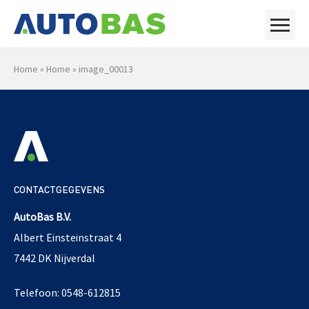
Home
»
Home
»
image_00013
CONTACTGEGEVENS
AutoBas B.V.
Albert Einsteinstraat 4
7442 DK Nijverdal
Telefoon: 0548-612815