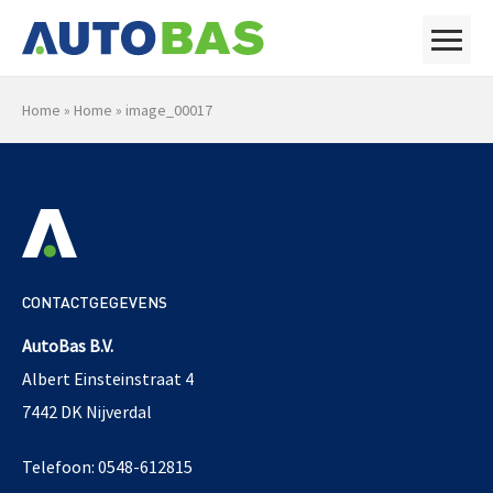
Home
»
Home
»
image_00017
CONTACTGEGEVENS
AutoBas B.V.
Albert Einsteinstraat 4
7442 DK Nijverdal
Telefoon: 0548-612815