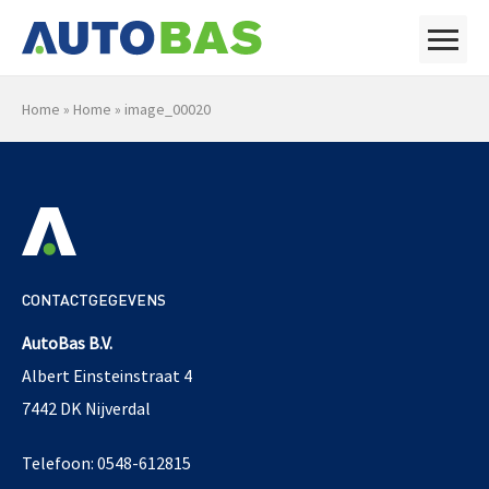
Home
»
Home
»
image_00020
CONTACTGEGEVENS
AutoBas B.V.
Albert Einsteinstraat 4
7442 DK Nijverdal
Telefoon: 0548-612815