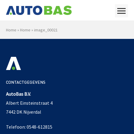
Home
»
Home
»
image_00021
CONTACTGEGEVENS
AutoBas B.V.
Albert Einsteinstraat 4
7442 DK Nijverdal
Telefoon: 0548-612815