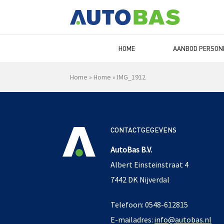
HOME
AANBOD PERSON
Home
»
Home
»
IMG_1912
CONTACTGEGEVENS
AutoBas B.V.
Albert Einsteinstraat 4
7442 DK Nijverdal
Telefoon: 0548-612815
E-mailadres:
info@autobas.nl