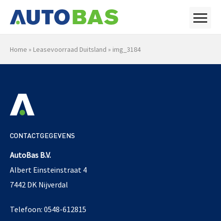
Home
»
Leasevoorraad Duitsland
»
img_3184
CONTACTGEGEVENS
AutoBas B.V.
Albert Einsteinstraat 4
7442 DK Nijverdal
Telefoon: 0548-612815