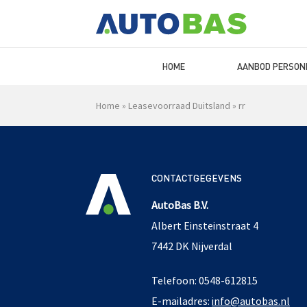
HOME
AANBOD PERSON
Home
»
Leasevoorraad Duitsland
»
rr
CONTACTGEGEVENS
AutoBas B.V.
Albert Einsteinstraat 4
7442 DK Nijverdal
Telefoon: 0548-612815
E-mailadres:
info@autobas.nl