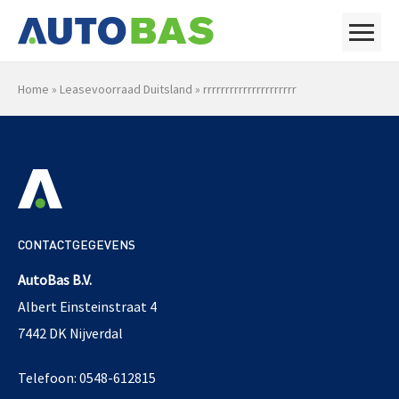
Home
»
Leasevoorraad Duitsland
»
rrrrrrrrrrrrrrrrrrrrr
CONTACTGEGEVENS
AutoBas B.V.
Albert Einsteinstraat 4
7442 DK Nijverdal
Telefoon: 0548-612815