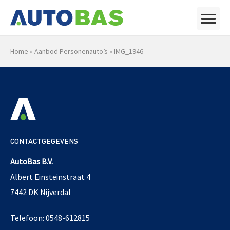
Home
»
Aanbod Personenauto’s
»
IMG_1946
CONTACTGEGEVENS
AutoBas B.V.
Albert Einsteinstraat 4
7442 DK Nijverdal
Telefoon: 0548-612815