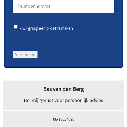
Telefoonnummer
(Vereist)
Parkeersensor voor en
179 cm
achter
Hoogte
Trade-
Ik wil graag een proefrit maken
Infotainment
in
156 cm
Audio-navigatie full map +
hard disk
Audio-navigatiesysteem
Audioinstallatie met cd-
Bas van den Berg
speler
Bel mij gerust voor persoonlijk advies
Toon meer
06-12854698