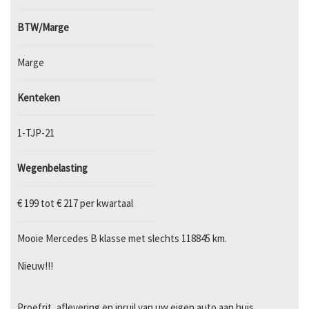
BTW/Marge
Marge
Kenteken
1-TJP-21
Wegenbelasting
€ 199 tot € 217 per kwartaal
Mooie Mercedes B klasse met slechts 118845 km.
Nieuw!!!
Proefrit, aflevering en inruil van uw eigen auto aan huis