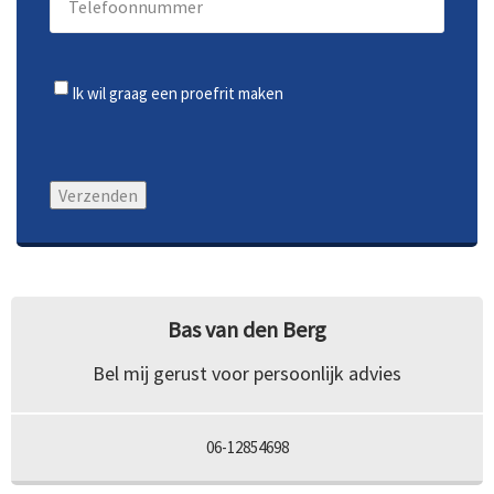
Audio installatie
176 cm
Hoogte
Cd-speler
Trade-
Ik wil graag een proefrit maken
in
142 cm
Cd-speler
Toon meer
Bas van den Berg
Bel mij gerust voor persoonlijk advies
06-12854698