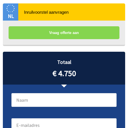
NL
Vraag offerte aan
Totaal
€ 4.750
Naam
(Vereist)
E-