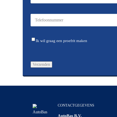
mailadres
(Vereist)
Telefoonnummer
(Vereist)
Trade-
Ik wil graag een proefrit maken
in
CONTACTGEGEVENS
AutoBas B.V.