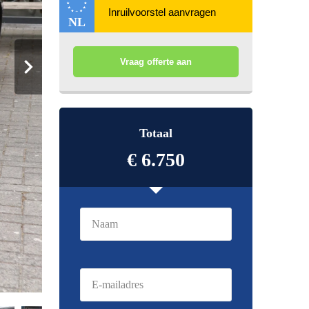
NL
Vraag offerte aan
Totaal
€ 6.750
Naam
(Vereist)
E-
mailadres
(Vereist)