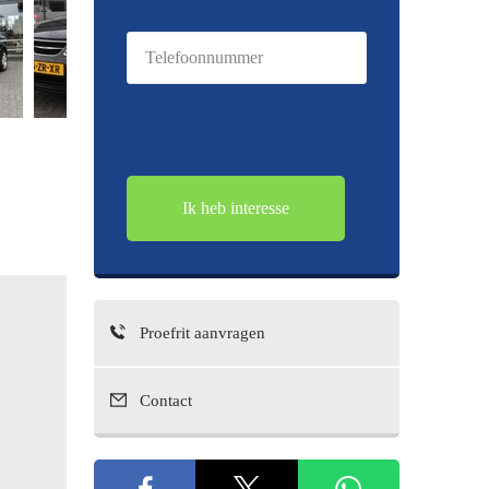
Telefoonnummer
(Vereist)
Vermogen
175 pk
Proefrit aanvragen
Aantal cilinders
4
Contact
Cilinderinhoud
cc