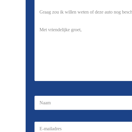
Naam
(Vereist)
E-