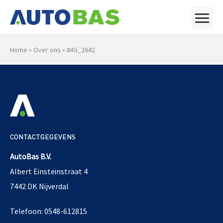
Home
»
Over ons
»
IMG_2642
CONTACTGEGEVENS
AutoBas B.V.
Albert Einsteinstraat 4
7442 DK Nijverdal
Telefoon: 0548-612815