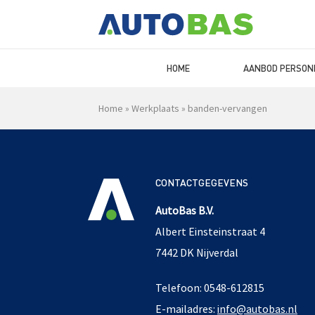
HOME
AANBOD PERSON
Home
»
Werkplaats
»
banden-vervangen
CONTACTGEGEVENS
AutoBas B.V.
Albert Einsteinstraat 4
7442 DK Nijverdal
Telefoon: 0548-612815
E-mailadres:
info@autobas.nl