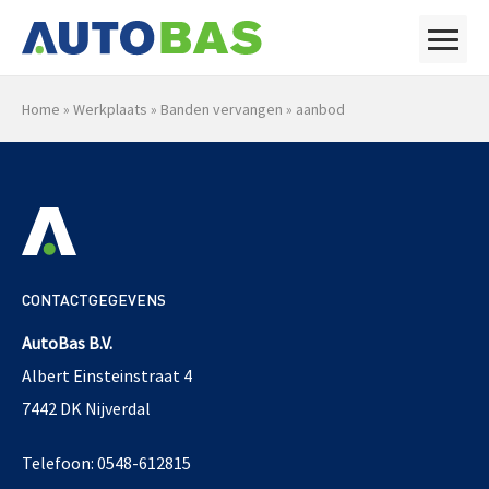
Home
»
Werkplaats
»
Banden vervangen
»
aanbod
CONTACTGEGEVENS
AutoBas B.V.
Albert Einsteinstraat 4
7442 DK Nijverdal
Telefoon: 0548-612815