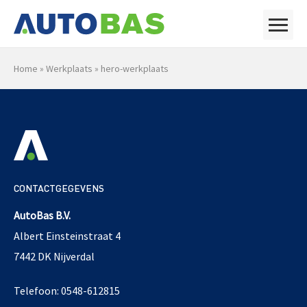
Home
»
Werkplaats
»
hero-werkplaats
CONTACTGEGEVENS
AutoBas B.V.
Albert Einsteinstraat 4
7442 DK Nijverdal
Telefoon: 0548-612815