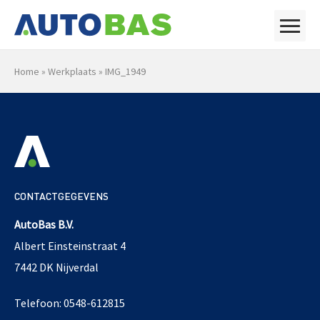
Home
»
Werkplaats
»
IMG_1949
CONTACTGEGEVENS
AutoBas B.V.
Albert Einsteinstraat 4
7442 DK Nijverdal
Telefoon: 0548-612815