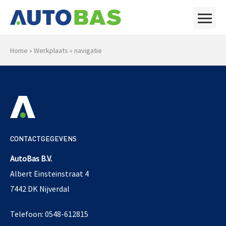
Home
»
Werkplaats
»
navigatie
CONTACTGEGEVENS
AutoBas B.V.
Albert Einsteinstraat 4
7442 DK Nijverdal
Telefoon: 0548-612815