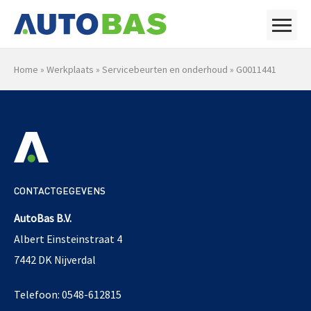
Home
»
Werkplaats
»
Servicebeurten en onderhoud
»
G0011441
CONTACTGEGEVENS
AutoBas B.V.
Albert Einsteinstraat 4
7442 DK Nijverdal
Telefoon: 0548-612815