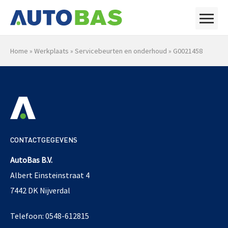
Home
»
Werkplaats
»
Servicebeurten en onderhoud
»
G0021458
CONTACTGEGEVENS
AutoBas B.V.
Albert Einsteinstraat 4
7442 DK Nijverdal
Telefoon: 0548-612815