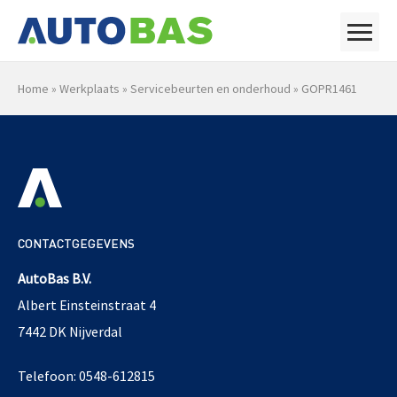
Home
»
Werkplaats
»
Servicebeurten en onderhoud
»
GOPR1461
CONTACTGEGEVENS
AutoBas B.V.
Albert Einsteinstraat 4
7442 DK Nijverdal
Telefoon: 0548-612815