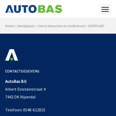
Home
»
Werkplaats
»
Servicebeurten en onderhoud
»
GOPR1467
CONTACTGEGEVENS
AutoBas B.V.
Albert Einsteinstraat 4
7442 DK Nijverdal
Telefoon: 0548-612815